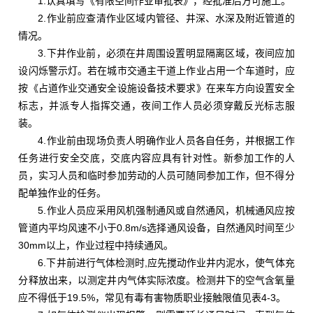
1.认真填写《有限空间作业审批表》，经批准后方可施工。
2.作业前应查清作业区域内管径、井深、水深及附近管道的
情况。
3.下井作业前，必须在井周围设置明显隔离区域，夜间应加
设闪烁警示灯。若在城市交通主干道上作业占用一个车道时，应
按《占道作业交通安全设施设备技术要求》在来车方向设置安全
标志，并派专人指挥交通，夜间工作人员必须穿戴反光标志服
装。
4.作业前由现场负责人明确作业人员各自任务，并根据工作
任务进行安全交底，交底内容应具有针对性。新参加工作的人
员，实习人员和临时参加劳动的人员可随同参加工作，但不得分
配单独作业的任务。
5.作业人员应采用风机强制通风或自然通风，机械通风应按
管道内平均风速不小于0.8m/s选择通风设备，自然通风时间至少
30mm以上，作业过程中持续通风。
6.下井前进行气体检测时,应先搅动作业井内泥水，使气体充
分释放出来，以测定井内气体实际浓度。检测井下的空气含氧量
应不得低于19.5%，常见有毒有害物质职业接触限值见表4-3。