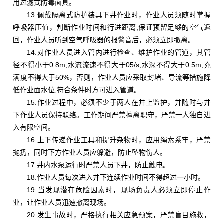
用过滤式防毒面具。
13.佩戴隔离式防护装具下井作业时，作业人员须随时掌握
呼吸器压值，判断作业时间和行进距离,保证预留足够的空气返
回，作业人员听到空气呼吸器的报警音后，必须立即撤离。
14.对作业人员进入管内进行检查、维护作业的管道，其管
径不得小于0.8m,水流流速不得大于05/s,水深不得大于0.5m,充
满度不得大于50%，否则，作业人员应采取封堵、导流等措施降
低作业面水位,符合条件时方可进入管道。
15.作业过程中，必须不少于两人在井上监护，并随时与井
下作业人员保持联络。工作期间严禁擅离职守，严禁一人独自进
入有限空间。
16.上下传递作业工具和提升杂物时，应用绳索系牢，严禁
抛扔，同时下方作业人员应躲避，防止坠物伤人。
17.井内水泵运行时严禁人员下井，防止触电。
18.作业人员每次进入井下连续作业时间不得超过一小时。
19.当发现潜在危险因素时，现场负责人必须立即停止作
业，让作业人员迅速撤离现场。
20.发生事故时，严格执行相关应急预案，严禁盲目施救，