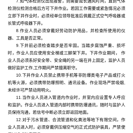
7.如气体检测仪出现报警，则需要延长通风时间，直到气体
检测仪检测合格后方可下井作业。若因工作需要或紧急情况必须
立即下井作业时，必须经单位领导批准后佩戴正式空气呼吸器或
长管式呼吸器下井。
8.作业人员必须穿戴好劳动防护用品，并检查所使用的仪
器、工具是否正常。
9.下井前必须检查踏步是否牢固。当踏步腐蚀严重、损坏
时，作业人员应使用安全梯或三脚架下井。下井作业期间， 作
业人员必须系好安全带、安全绳的另一端在井上固定，监护人员
做好监护工作,工作期间严禁擅离职守。
10.下井作业人员禁止携带手机等非防爆类电子产品或打火
机等火源，必须携带防爆照明、通讯设备。作业现场严禁吸烟,
未经许可严禁动用明火。
11.当作业人员进入管道内作业时，井室内应设置专人呼应
和监护。作业人员进入管道内部时携带防爆通讯，随时与监护人
员保持沟通，若信号中断必须立即返回地面。
12.对于污水管道、合流管道和化粪池等地下有限空间，作
业人员进入时，必须穿戴供压缩空气的正式式防护装具，严禁使